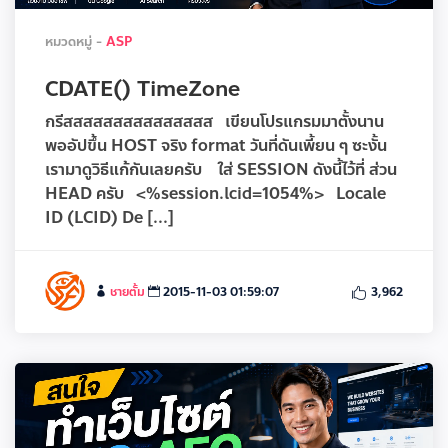
หมวดหมู่ -
ASP
CDATE() TimeZone
กรีสสสสสสสสสสสสสสส เขียนโปรแกรมมาตั้งนาน
พออัปขึ้น HOST จริง format วันที่ดันเพี้ยน ๆ ซะงั้น
เรามาดูวิธีแก้กันเลยครับ ใส่ SESSION ดังนี้ไว้ที่ ส่วน
HEAD ครับ <%session.lcid=1054%> Locale
ID (LCID) De [...]
ชายตั้ม
2015-11-03 01:59:07
3,962