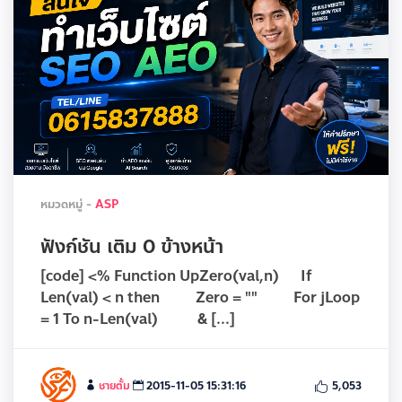
หมวดหมู่ -
ASP
ฟังก์ชัน เติม 0 ข้างหน้า
[code] <% Function UpZero(val,n) If
Len(val) < n then Zero = "" For jLoop
= 1 To n-Len(val) & [...]
ชายตั้ม
2015-11-05 15:31:16
5,053